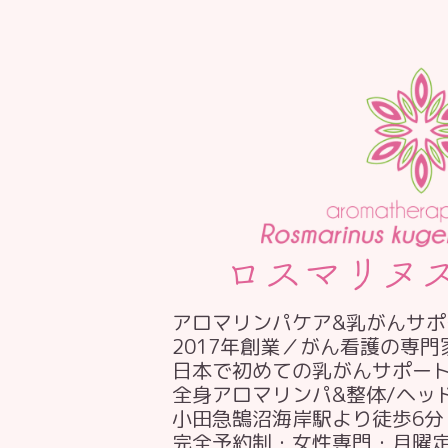
アロマリンパケア&乳がんサポ
2017年創業／がん看護の専
日本で初めての乳がんサポー
全身アロマリンパ&整体/ヘッ
小田急鵠沼海岸駅より徒歩6分
完全予約制・女性専門・月曜