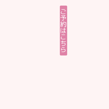
ご
予
約
は
こ
ち
ら