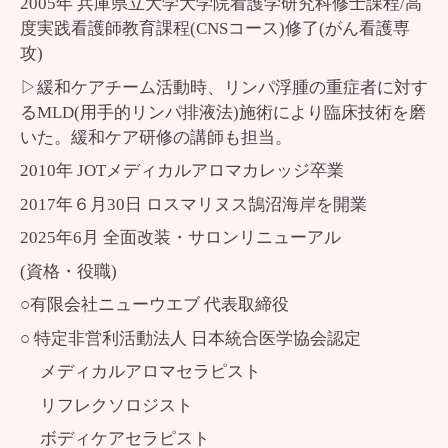
2005年 兵庫県立大学大学院看護学研究科修士課程/高
度実践看護師教育課程(CNSコース)修了(がん看護専
攻)
▷緩和ケアチーム活動時、リンパ浮腫の重症者に対す
るMLD(用手的リンパ排液法)施術により臨床技術を磨
いた。緩和ケア研修の講師も担当。
2010年
JOTメディカルアロマカレッジ
卒業
2017年６月30日 ロスマリヌス鵠沼海岸を開業
2025年6月 全面改装・サロンリニューアル
(資格・役職)
○有限会社ニューウエブ 代表取締役
○ 特定非営利活動法人 日本統合医学協会認定
メディカルアロマセラピスト
リフレクソロジスト
ボディケアセラピスト