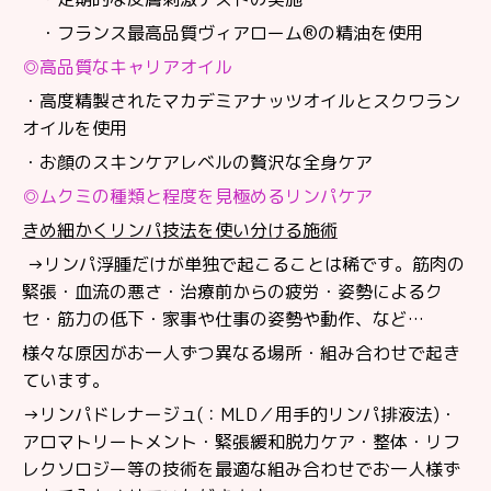
・フランス最高品質ヴィアローム®️の精油を使用
◎高品質なキャリアオイル
・高度精製されたマカデミアナッツオイルとスクワラン
オイルを使用
・お顔のスキンケアレベルの贅沢な全身ケア
◎ムクミの種類と程度を見極めるリンパケア
きめ細かくリンパ技法を使い分ける施術
→リンパ浮腫だけが単独で起こることは稀です。筋肉の
緊張・血流の悪さ・治療前からの疲労・姿勢によるク
セ・筋力の低下・家事や仕事の姿勢や動作、など…
様々な原因がお一人ずつ異なる場所・組み合わせで起き
ています。
→リンパドレナージュ(：MLD／用手的リンパ排液法)・
アロマトリートメント・緊張緩和脱力ケア・整体・リフ
レクソロジー等の技術を最適な組み合わせでお一人様ず