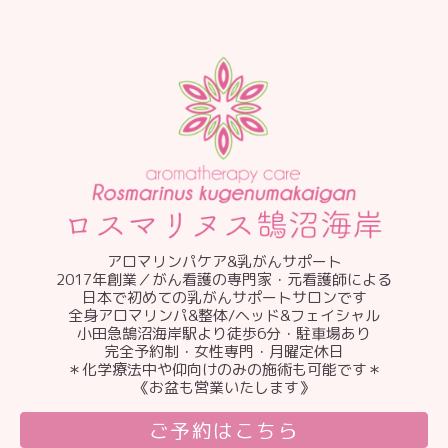
アロマリンパケア&乳がんサポート
2017年創業／がん看護の専門家・元看護師による
日本で初めての乳がんサポートサロンです
全身アロマリンパ&整体/ヘッド&フェイシャル
小田急鵠沼海岸駅より徒歩6分・駐車場あり
完全予約制・女性専門・月曜定休日
＊化学療法中や仰向けのみの施術も可能です＊
《お盆も営業いたします》
ご予約はこちら