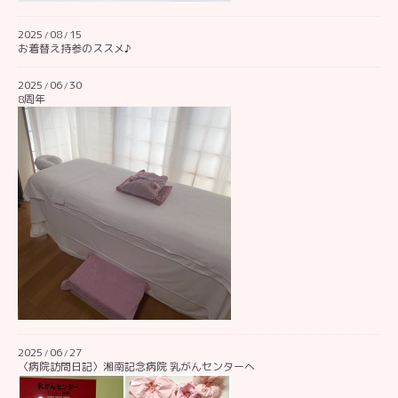
2025
08
15
/
/
お着替え持参のススメ♪
2025
06
30
/
/
8周年
2025
06
27
/
/
〈病院訪問日記〉湘南記念病院 乳がんセンターへ