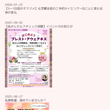
2026
01
23
/
/
【3〜7日前がオススメ】化学療法前のご予約タイミング〜日ごとに変わる
体の変化
2025
09
02
/
/
【乳がんセルフチェック体験】イベントのお知らせ
2025
08
27
/
/
乳房再建、諦めていませんか？