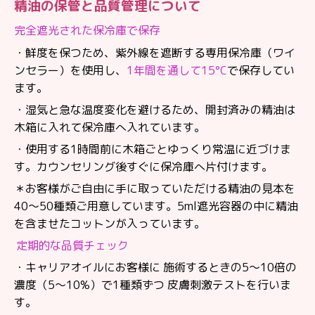
精油の保管と品質管理について
完全遮光された保冷庫で保存
・鮮度を保つため、紫外線を遮断する専用保冷庫（ワイ
ンセラー）を使用し、
1年間を通して15°C
で保存してい
ます。
・湿気と急な温度変化を避けるため、開封済みの精油は
木箱に入れて保冷庫へ入れています。
・使用する1時間前に木箱ごとゆっくり常温に近づけま
す。カウンセリング後すぐに保冷庫へ片付けます。
＊お客様がご自由に手に取っていただける精油の見本を
40〜50種類ご用意しています。5ml遮光容器の中に精油
を含ませたコットンが入っています。
定期的な品質チェック
・キャリアオイルにお客様に 施術するときの5～10倍の
濃度（5～10%）で1種類ずつ 皮膚刺激テストを行いま
す。