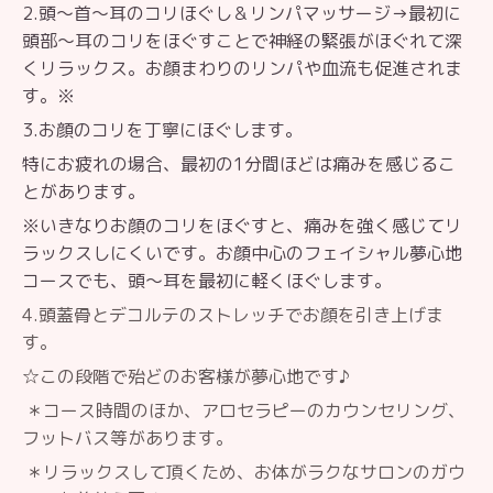
2.頭〜首〜耳のコリほぐし＆リンパマッサージ→最初に
頭部〜耳のコリをほぐすことで神経の緊張がほぐれて深
くリラックス。お顔まわりのリンパや血流も促進されま
す。※
3.お顔のコリを丁寧にほぐします。
特にお疲れの場合、最初の1分間ほどは痛みを感じるこ
とがあります。
※いきなりお顔のコリをほぐすと、
痛みを強く感じてリ
ラックスしにくいです。お顔中心のフェイシャル夢心地
コースでも、頭〜耳を最初に軽くほぐします。
4.頭蓋骨とデコルテのストレッチで
お顔を引き上げま
す。
☆この段階で殆どのお客様が夢心地です♪
＊コース時間のほか、アロセラピーのカウンセリング、
フットバス等があります。
＊リラックスして頂くため、お体がラクなサロンのガウ