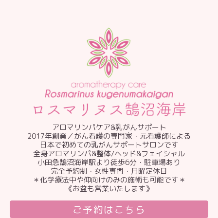
アロマリンパケア&乳がんサポート
2017年創業／がん看護の専門家・元看護師による
日本で初めての乳がんサポートサロンです
全身アロマリンパ&整体/ヘッド&フェイシャル
小田急鵠沼海岸駅より徒歩6分・駐車場あり
完全予約制・女性専門・月曜定休日
＊化学療法中や仰向けのみの施術も可能です＊
《お盆も営業いたします》
ご予約はこちら