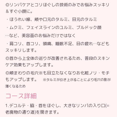
◎リンパケアとコリほぐしの技術
のみでお悩みスッキリ
＆すぐ小顔に。
・ほうれい線、頬や口元の
タルミ、
目元のタルミ
・ムクミ、フェイスラインのユルミ、ブルドック顔
…など、美容面のお悩みだけではなく
・肩コリ、首コリ、頭痛、
睡眠不足、目の疲れ…なども
スッキリします。
◎首から上全体の巡りが改善されるため、
普段のスキン
ケア効果もアップします。
◎頬まわりの毛穴※も目立たなくなり
お化粧ノリ・モチ
もアップします。
※タルミが引き上がることにより毛穴の影が
薄くなるため
コース
詳細
1.デコルテ・脇・首をほぐし、大きな
リンパの入り口(=
老廃物の通り道)を開きます。