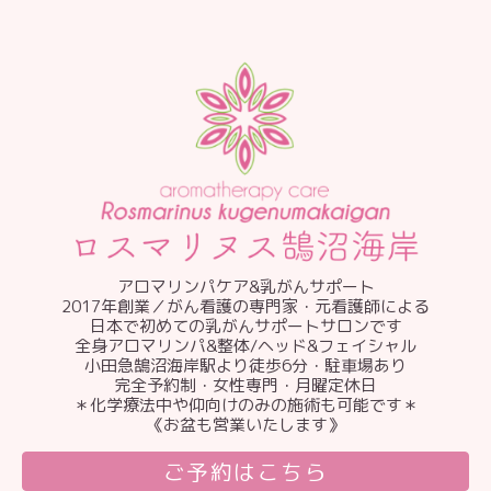
アロマリンパケア&乳がんサポート
2017年創業／がん看護の専門家・元看護師による
日本で初めての乳がんサポートサロンです
全身アロマリンパ&整体/ヘッド&フェイシャル
小田急鵠沼海岸駅より徒歩6分・駐車場あり
完全予約制・女性専門・月曜定休日
＊化学療法中や仰向けのみの施術も可能です＊
《お盆も営業いたします》
ご予約はこちら