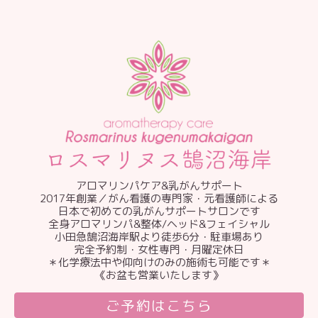
アロマリンパケア&乳がんサポート
2017年創業／がん看護の専門家・元看護師による
日本で初めての乳がんサポートサロンです
全身アロマリンパ&整体/ヘッド&フェイシャル
小田急鵠沼海岸駅より徒歩6分・駐車場あり
完全予約制・女性専門・月曜定休日
＊化学療法中や仰向けのみの施術も可能です＊
《お盆も営業いたします》
ご予約はこちら