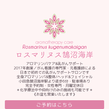
アロマリンパケア&乳がんサポート
2017年創業／がん看護の専門家・元看護師による
日本で初めての乳がんサポートサロンです
全身アロマリンパ&整体/ヘッド&フェイシャル
小田急鵠沼海岸駅より徒歩6分・駐車場あり
完全予約制・女性専門・月曜定休日
＊化学療法中や仰向けのみの施術も可能です＊
《お盆も営業いたします》
ご予約はこちら