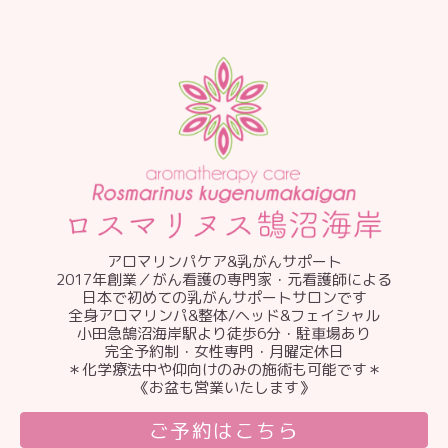
アロマリンパケア&乳がんサポート
2017年創業／がん看護の専門家・元看護師による
日本で初めての乳がんサポートサロンです
全身アロマリンパ&整体/ヘッド&フェイシャル
小田急鵠沼海岸駅より徒歩6分・駐車場あり
完全予約制・女性専門・月曜定休日
＊化学療法中や仰向けのみの施術も可能です＊
《お盆も営業いたします》
ご予約はこちら