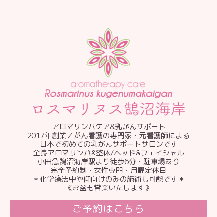
アロマリンパケア&乳がんサポート
2017年創業／がん看護の専門家・元看護師による
日本で初めての乳がんサポートサロンです
全身アロマリンパ&整体/ヘッド&フェイシャル
小田急鵠沼海岸駅より徒歩6分・駐車場あり
完全予約制・女性専門・月曜定休日
＊化学療法中や仰向けのみの施術も可能です＊
《お盆も営業いたします》
ご予約はこちら