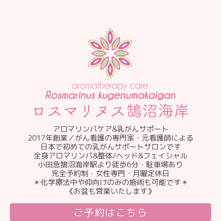
アロマリンパケア&乳がんサポート
2017年創業／がん看護の専門家・元看護師による
日本で初めての乳がんサポートサロンです
全身アロマリンパ&整体/ヘッド&フェイシャル
小田急鵠沼海岸駅より徒歩6分・駐車場あり
完全予約制・女性専門・月曜定休日
＊化学療法中や仰向けのみの施術も可能です＊
《お盆も営業いたします》
ご予約はこちら