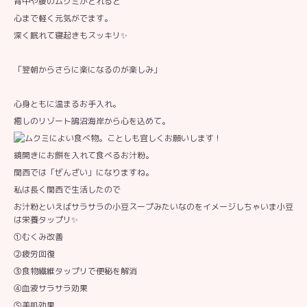
背中や腰のムクミがとれると
心まで軽く元気がでます。
深く眠れて寝起きもスッキリ✨
「翌朝からさらに楽になるのが楽しみ」
心身ともに温まるお手入れ。
癒しのリゾート鵠沼海岸から心を込めて。
鏡開きにお餅を入れて食べるお汁粉。
関西では「ぜんざい」になりますね。
私は長く関西で生活したので
お汁粉といえばサラサラの小豆スープみたいなのをイメージしちゃいま小豆
は栄養タップリ✨
①むくみ改善
②疲労回復
③食物繊維タップリで便秘を解消
④血液サラサラ効果
⑤美肌効果