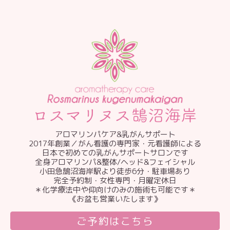
アロマリンパケア&乳がんサポート
2017年創業／がん看護の専門家・元看護師による
日本で初めての乳がんサポートサロンです
全身アロマリンパ&整体/ヘッド&フェイシャル
小田急鵠沼海岸駅より徒歩6分・駐車場あり
完全予約制・女性専門・月曜定休日
＊化学療法中や仰向けのみの施術も可能です＊
《お盆も営業いたします》
ご予約はこちら