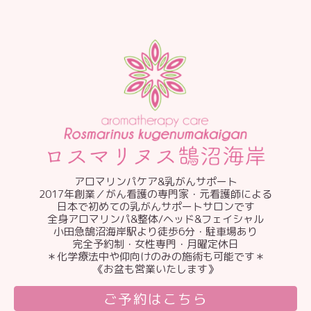
アロマリンパケア&乳がんサポート
2017年創業／がん看護の専門家・元看護師による
日本で初めての乳がんサポートサロンです
全身アロマリンパ&整体/ヘッド&フェイシャル
小田急鵠沼海岸駅より徒歩6分・駐車場あり
完全予約制・女性専門・月曜定休日
＊化学療法中や仰向けのみの施術も可能です＊
《お盆も営業いたします》
ご予約はこちら