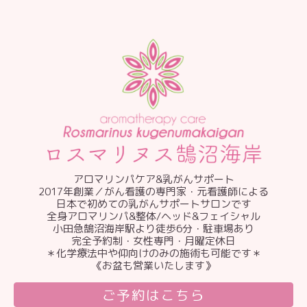
アロマリンパケア&乳がんサポート
2017年創業／がん看護の専門家・元看護師による
日本で初めての乳がんサポートサロンです
全身アロマリンパ&整体/ヘッド&フェイシャル
小田急鵠沼海岸駅より徒歩6分・駐車場あり
完全予約制・女性専門・月曜定休日
＊化学療法中や仰向けのみの施術も可能です＊
《お盆も営業いたします》
ご予約はこちら