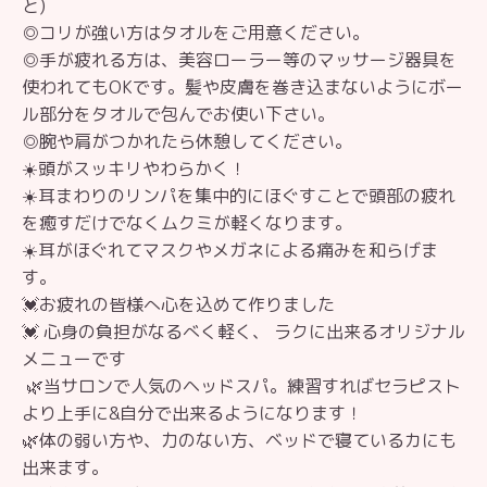
と)
◎コリが強い方はタオルをご用意ください。
◎手が疲れる方は、美容ローラー等のマッサージ器具を
使われてもOKです。髪や皮膚を巻き込まないようにボー
ル部分をタオルで包んでお使い下さい。
◎腕や肩がつかれたら休憩してください。
☀️頭がスッキリやわらかく！
☀️耳まわりのリンパを集中的にほぐすことで頭部の疲れ
を癒すだけでなくムクミが軽くなります。
☀️耳がほぐれてマスクやメガネによる痛みを和らげま
す。
💓お疲れの皆様へ心を込めて作りました
💓 心身の負担がなるべく軽く、 ラクに出来るオリジナル
メニューです
🌿当サロンで人気のヘッドスパ。練習すればセラピスト
より上手に&自分で出来るようになります！
🌿体の弱い方や、力のない方、ベッドで寝ているカにも
出来ます。