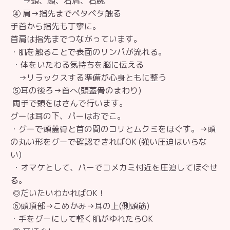
→頭、顔、右肩、右腕
④ 肩→指先までペタペタ触る
手首から指先も丁寧に。
首肩は指先までつながっています。
・肌を触ることで表面のリンパが流れる。
・体をいたわる気持ちを脳に伝える
→リラックスする準備が心身ともに整う
⑤耳の後ろ→首へ(頭蓋骨のまわり)
両手で頭をはさんで行います。
グーは耳の下、パーはおでこ。
・グーで頭蓋骨と首の間のコリとムクミをほぐす。→頭
の丸い形をグーで確認できればOK (強い圧迫はいらな
い)
・オマケとして、パーでコメカミ付近を圧迫してほぐせ
る。
◎だいたいわかればOK！
⑥頭頂部→こめかみ→耳の上(側頭筋)
・手をグーにして軽く肌がゆれたらOK