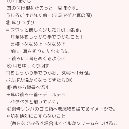
⑦ 耳ほぐし
耳の付け根をぐるっと一周ほぐす。
うしろだけでなく前も(モミアゲと耳の間)
⑧ 耳ひっぱり
= フワッと優しく少しだけ引っ張る。
・耳全体をしっかり手でつかむこと！
・ま横→ななめ上→ななめ下
・前に=耳を折りたたむように
・後ろに=耳をめくるように
⑨ 耳をゆっくり回す
耳をしっかり手でつかみ、30秒〜1分間。
ポカポカ温かくなってきたらOK
⑩ 首から鎖骨へ流す
→耳の後ろ〜首〜デコルテへ
ペタペタと触っていく。
◎鎖骨リンパのゴミ箱へ老廃物を捨てるイメージで。
＊肌を絶対にこすらないこと！
(首をなでおろす場合はオイルかクリームをつけるこ