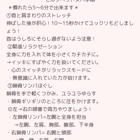
＊慣れたら5〜6分で出来ます＊
①首と肩まわりのストレッチ
伸ばした後が肝心！10〜15秒かけてユックリもどしまし
ょう！
首はうしろにそらし過ぎないよう注意！
②緊張リラクゼーション
全身に力を入れて体を小さくカチカチに。
→イッキにすばやく力を抜いてください。
・心のスイッチがリラックスモードに
・無意識に入れていた力が抜けます。
③鎖骨リンパほぐし
鎖骨を手で軽くつかみ、ユラユラゆらす
・鎖骨ギリギリのところに圧をかけます。
◎左→右の順番で両方やりましょう！
・左鎖骨リンパ=左腕と全身を担当
→左腕、左肩、胸部、腹部、下半身
・右鎖骨リンパ= 右腕と頭部