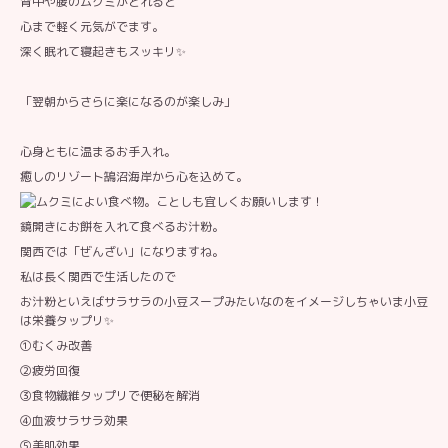
背中や腰のムクミがとれると
心まで軽く元気がでます。
深く眠れて寝起きもスッキリ✨
「翌朝からさらに楽になるのが楽しみ」
心身ともに温まるお手入れ。
癒しのリゾート鵠沼海岸から心を込めて。
鏡開きにお餅を入れて食べるお汁粉。
関西では「ぜんざい」になりますね。
私は長く関西で生活したので
お汁粉といえばサラサラの小豆スープみたいなのをイメージしちゃいま小豆
は栄養タップリ✨
①むくみ改善
②疲労回復
③食物繊維タップリで便秘を解消
④血液サラサラ効果
⑤美肌効果