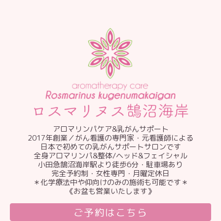
アロマリンパケア&乳がんサポート
2017年創業／がん看護の専門家・元看護師による
日本で初めての乳がんサポートサロンです
全身アロマリンパ&整体/ヘッド&フェイシャル
小田急鵠沼海岸駅より徒歩6分・駐車場あり
完全予約制・女性専門・月曜定休日
＊化学療法中や仰向けのみの施術も可能です＊
《お盆も営業いたします》
ご予約はこちら